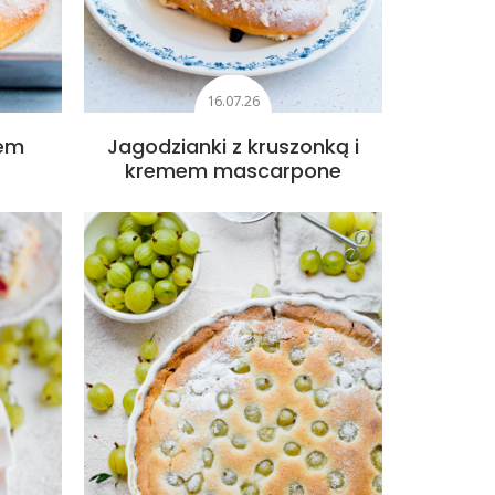
16.07.26
mem
Jagodzianki z kruszonką i
kremem mascarpone