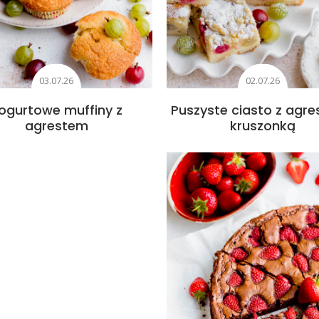
03.07.26
02.07.26
ogurtowe muffiny z
Puszyste ciasto z agre
agrestem
kruszonką