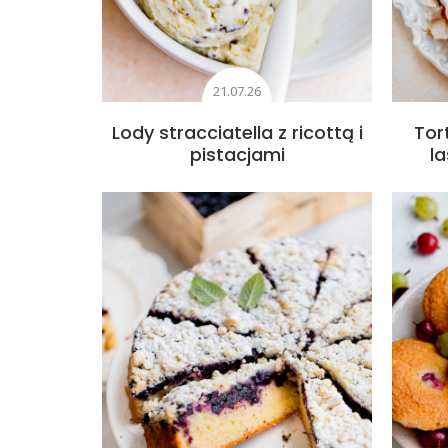
21.07.26
Lody stracciatella z ricottą i
Tor
pistacjami
l