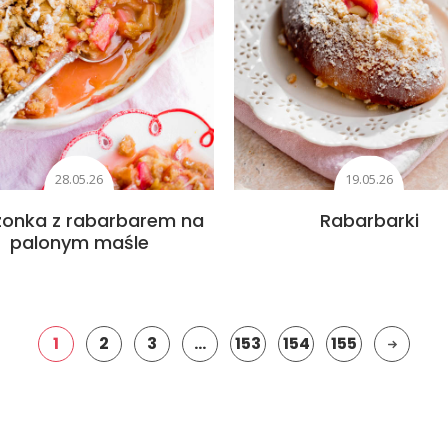
28.05.26
19.05.26
zonka z rabarbarem na
Rabarbarki
palonym maśle
1
2
3
…
153
154
155