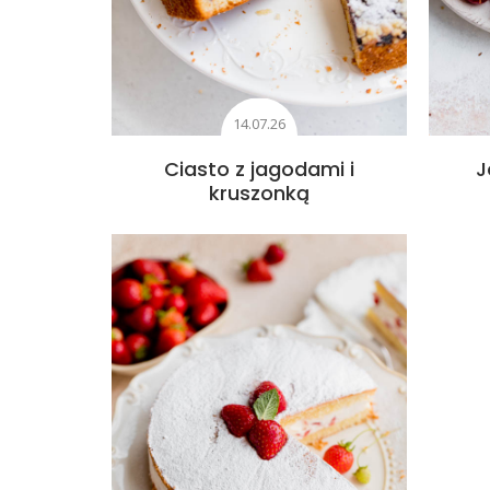
14.07.26
Ciasto z jagodami i
J
kruszonką