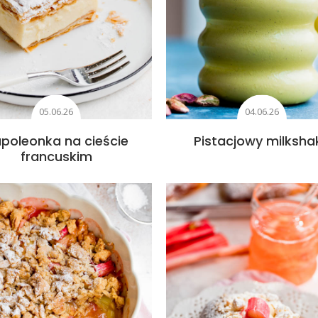
05.06.26
04.06.26
poleonka na cieście
Pistacjowy milksha
francuskim