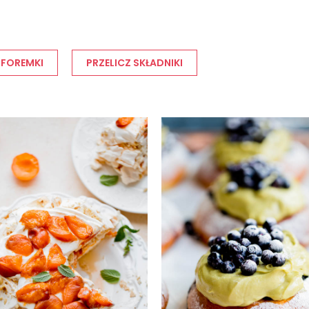
 FOREMKI
PRZELICZ SKŁADNIKI