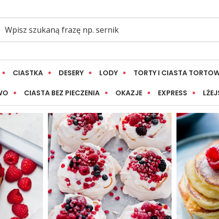
CIASTKA
DESERY
LODY
TORTY I CIASTA TORTO
WO
CIASTA BEZ PIECZENIA
OKAZJE
EXPRESS
LŻEJ