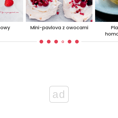
nowy
Mini-pavlova z owocami
Pla
homo
ad