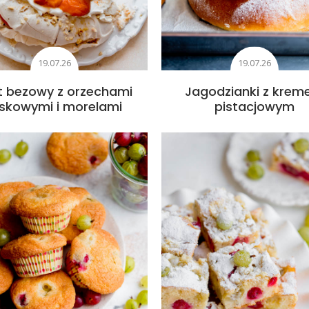
19.07.26
19.07.26
t bezowy z orzechami
Jagodzianki z kre
askowymi i morelami
pistacjowym