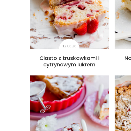
12.06.26
Ciasto z truskawkami i
Na
cytrynowym lukrem