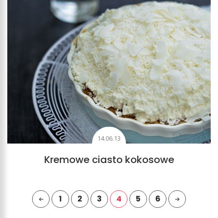
14.06.13
Kremowe ciasto kokosowe
1
2
3
4
5
6