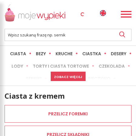
CIASTA
BEZY
KRUCHE
CIASTKA
DESERY
LODY
TORTY I CIASTA TORTOWE
CZEKOLADA
ZOBACZ WIĘCEJ
SERNIKI
MINI WYPIEKI
PIECZYWO
CIASTA BEZ PIECZENIA
OKAZJE
EXPRESS
Ciasta z kremem
LŻEJSZE / ZDROWSZE
INNE
PRZELICZ FOREMKI
PRZELICZ SKŁADNIKI