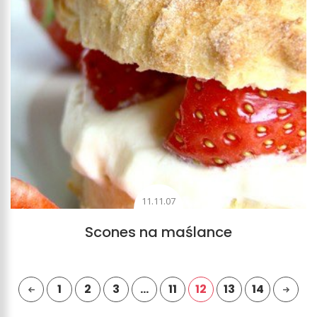
11.11.07
Scones na maślance
1
2
3
…
11
12
13
14