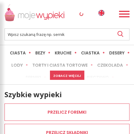
CIASTA
BEZY
KRUCHE
CIASTKA
DESERY
LODY
TORTY I CIASTA TORTOWE
CZEKOLADA
ZOBACZ WIĘCEJ
SERNIKI
MINI WYPIEKI
PIECZYWO
CIASTA BEZ PIECZENIA
OKAZJE
EXPRESS
Szybkie wypieki
LŻEJSZE / ZDROWSZE
INNE
PRZELICZ FOREMKI
PRZELICZ SKŁADNIKI