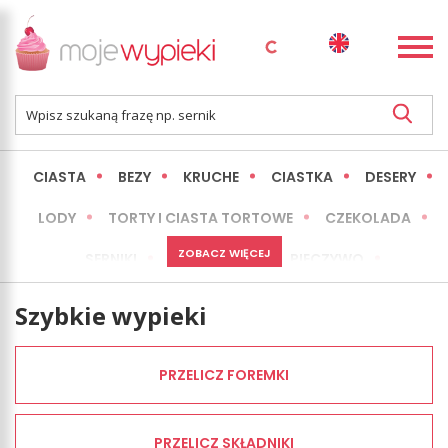
CIASTA
BEZY
KRUCHE
CIASTKA
DESERY
LODY
TORTY I CIASTA TORTOWE
CZEKOLADA
ZOBACZ WIĘCEJ
SERNIKI
MINI WYPIEKI
PIECZYWO
CIASTA BEZ PIECZENIA
OKAZJE
EXPRESS
Szybkie wypieki
LŻEJSZE / ZDROWSZE
INNE
PRZELICZ FOREMKI
PRZELICZ SKŁADNIKI