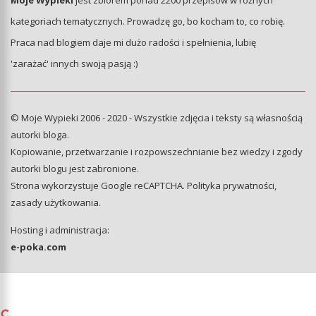
Moje Wypieki
jest zbiorem ponad 2200 przepisów w różnych
kategoriach tematycznych. Prowadzę go, bo kocham to, co robię.
Praca nad blogiem daje mi dużo radości i spełnienia, lubię
'zarażać' innych swoją pasją :)
© Moje Wypieki 2006 - 2020 - Wszystkie zdjęcia i teksty są własnością
autorki bloga.
Kopiowanie, przetwarzanie i rozpowszechnianie bez wiedzy i zgody
autorki blogu jest zabronione.
Strona wykorzystuje Google reCAPTCHA.
Polityka prywatności
,
zasady użytkowania
.
Hosting i administracja:
e-poka.com