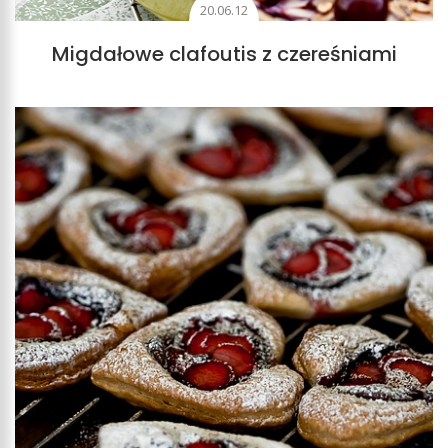
20.06.12
Migdałowe clafoutis z czereśniami