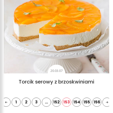
20.03.07
Torcik serowy z brzoskwiniami
1
2
3
…
152
153
154
155
156