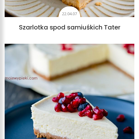
22.04.07
Szarlotka spod samiuśkich Tater