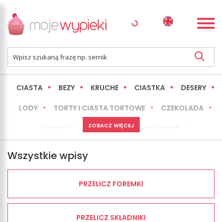
CIASTA
BEZY
KRUCHE
CIASTKA
DESERY
LODY
TORTY I CIASTA TORTOWE
CZEKOLADA
ZOBACZ WIĘCEJ
SERNIKI
MINI WYPIEKI
PIECZYWO
CIASTA BEZ PIECZENIA
OKAZJE
EXPRESS
Wszystkie wpisy
LŻEJSZE / ZDROWSZE
INNE
PRZELICZ FOREMKI
PRZELICZ SKŁADNIKI