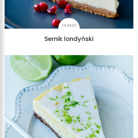
19.04.07
Sernik londyński