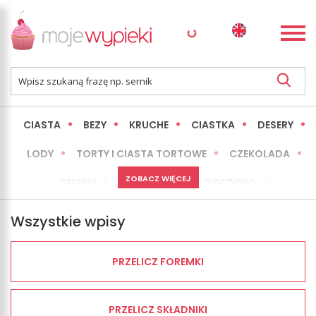
CIASTA
BEZY
KRUCHE
CIASTKA
DESERY
LODY
TORTY I CIASTA TORTOWE
CZEKOLADA
ZOBACZ WIĘCEJ
SERNIKI
MINI WYPIEKI
PIECZYWO
CIASTA BEZ PIECZENIA
OKAZJE
EXPRESS
Wszystkie wpisy
LŻEJSZE / ZDROWSZE
INNE
PRZELICZ FOREMKI
PRZELICZ SKŁADNIKI