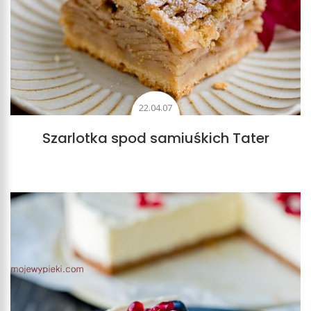
22.04.07
Szarlotka spod samiuśkich Tater