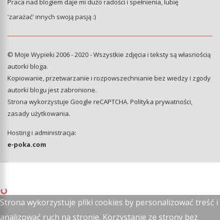
Praca nad blogiem daje mi dużo radości i spełnienia, lubię
'zarażać' innych swoją pasją :)
© Moje Wypieki 2006 - 2020 - Wszystkie zdjęcia i teksty są własnością
autorki bloga.
Kopiowanie, przetwarzanie i rozpowszechnianie bez wiedzy i zgody
autorki blogu jest zabronione.
Strona wykorzystuje Google reCAPTCHA.
Polityka prywatności
,
zasady użytkowania
.
Hosting i administracja:
e-poka.com
Strona wykorzystuje pliki cookies by personalizować treść i
analizować ruch na stronie. Korzystanie ze strony bez