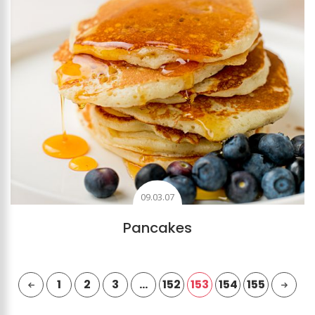
09.03.07
Pancakes
1
2
3
…
152
153
154
155