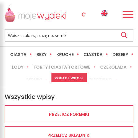
CIASTA
BEZY
KRUCHE
CIASTKA
DESERY
LODY
TORTY I CIASTA TORTOWE
CZEKOLADA
ZOBACZ WIĘCEJ
SERNIKI
MINI WYPIEKI
PIECZYWO
CIASTA BEZ PIECZENIA
OKAZJE
EXPRESS
Wszystkie wpisy
LŻEJSZE / ZDROWSZE
INNE
PRZELICZ FOREMKI
PRZELICZ SKŁADNIKI