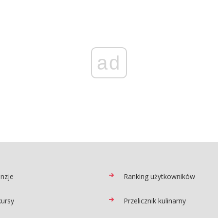
ad
nzje
Ranking użytkowników
ursy
Przelicznik kulinarny