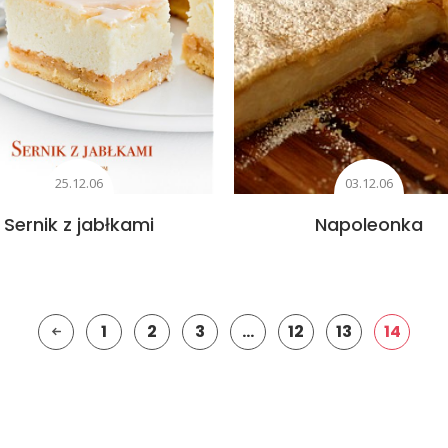
25.12.06
03.12.06
Sernik z jabłkami
Napoleonka
1
2
3
…
12
13
14