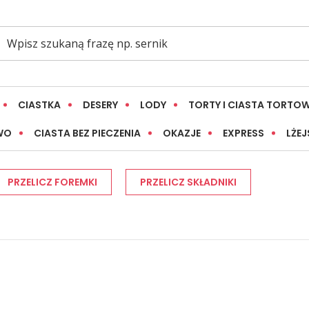
CIASTKA
DESERY
LODY
TORTY I CIASTA TORTO
WO
CIASTA BEZ PIECZENIA
OKAZJE
EXPRESS
LŻEJ
PRZELICZ FOREMKI
PRZELICZ SKŁADNIKI