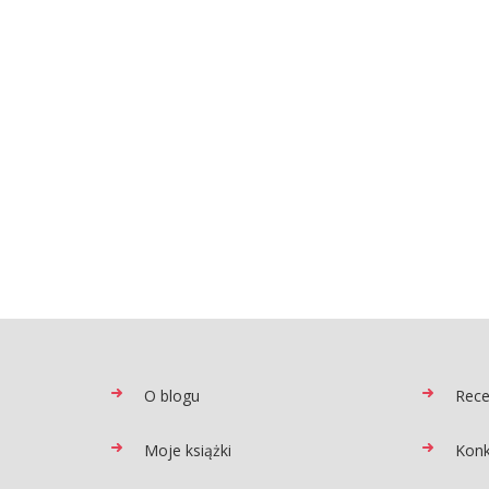
O blogu
Rece
Moje książki
Konk