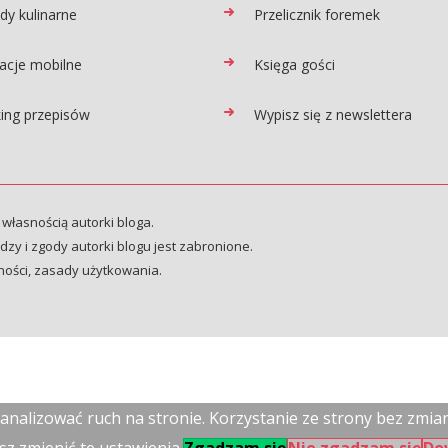
dy kulinarne
Przelicznik foremek
kacje mobilne
Księga gości
ing przepisów
Wypisz się z newslettera
 własnością autorki bloga.
zy i zgody autorki blogu jest zabronione.
ności
,
zasady użytkowania
.
i analizować ruch na stronie. Korzystanie ze strony bez zmi
 zmienić te ustawienia.
Zgadzam się
Nie zgadzam się
Do