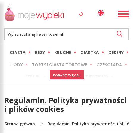
CIASTA
BEZY
KRUCHE
CIASTKA
DESERY
LODY
TORTY I CIASTA TORTOWE
CZEKOLADA
ZOBACZ WIĘCEJ
SERNIKI
MINI WYPIEKI
PIECZYWO
CIASTA BEZ PIECZENIA
OKAZJE
EXPRESS
Regulamin. Polityka prywatności
LŻEJSZE / ZDROWSZE
INNE
i plików cookies
Strona główna
Regulamin. Polityka prywatności i plików