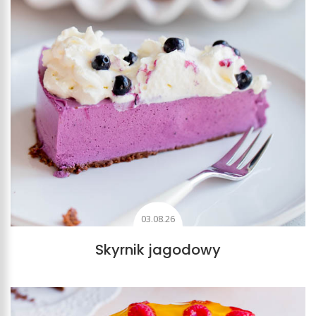
Sernik z owocami
Przepisy na serniki są tak różnorodne, że nie ma chyba
na świecie osoby, która nie znalazłaby wśród nich
swojego smaku. Wiele z nich opiera się na kruchym
spodzie, który stanowi bazę dla masy serowej.
Dodatkami do serników są oczywiście owoce. Maliny,
brzoskwinie, morele, truskawki, borówki, mango,
granaty, jeżyny, limonki, figi, jabłka, a nawet
persymona. To szerokie połączenie z owocami jest
możliwe dzięki delikatności i słodyczy samego sera,
03.08.26
który jest niczym puchowy krem, wspaniale
Skyrnik jagodowy
przenikający się z owocami, nadającymi mu delikatności
lub kontrastującymi z nim mocniejszym, kwaśnym
smakiem.