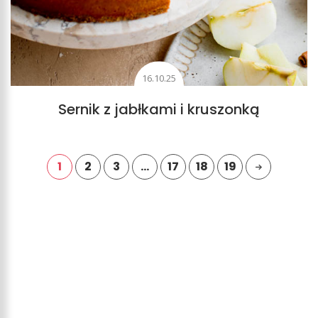
16.10.25
Sernik z jabłkami i kruszonką
1
2
3
…
17
18
19