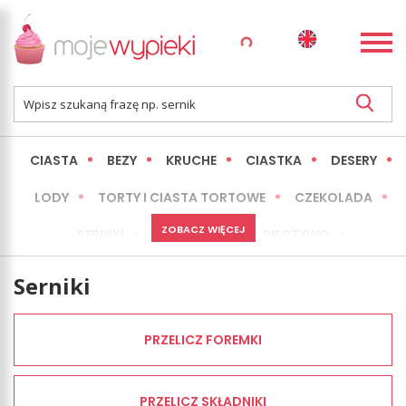
CIASTA
BEZY
KRUCHE
CIASTKA
DESERY
LODY
TORTY I CIASTA TORTOWE
CZEKOLADA
ZOBACZ WIĘCEJ
SERNIKI
MINI WYPIEKI
PIECZYWO
CIASTA BEZ PIECZENIA
OKAZJE
EXPRESS
Serniki
LŻEJSZE / ZDROWSZE
INNE
PRZELICZ FOREMKI
PRZELICZ SKŁADNIKI