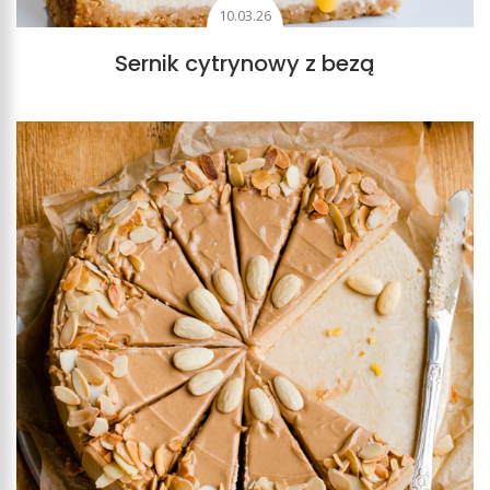
10.03.26
Sernik cytrynowy z bezą