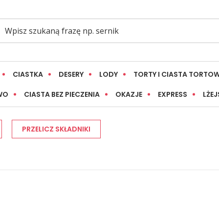
CIASTKA
DESERY
LODY
TORTY I CIASTA TORTO
WO
CIASTA BEZ PIECZENIA
OKAZJE
EXPRESS
LŻEJ
PRZELICZ SKŁADNIKI