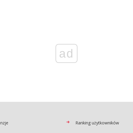
ad
nzje
Ranking użytkowników