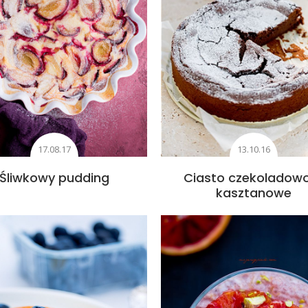
17.08.17
13.10.16
Śliwkowy pudding
Ciasto czekoladow
kasztanowe