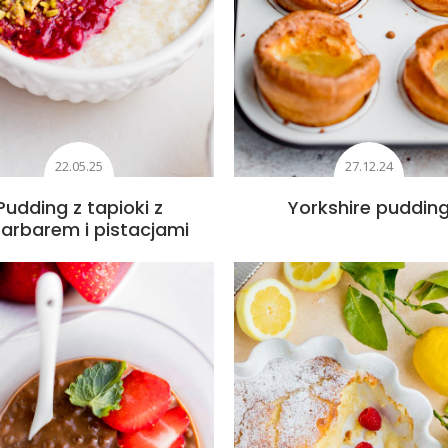
22.05.25
27.12.24
Pudding z tapioki z
Yorkshire puddin
arbarem i pistacjami