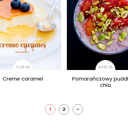
11.05.16
20.02.16
Creme caramel
Pomarańczowy puddi
chia
1
2