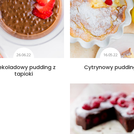
26.06.22
16.05.22
ekoladowy pudding z
Cytrynowy puddin
tapioki