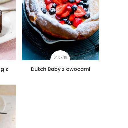
04.07.19
g z
Dutch Baby z owocami