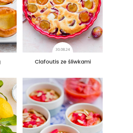
30.08.24
g
Clafoutis ze śliwkami