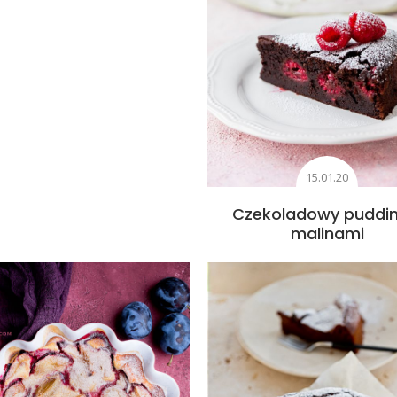
15.01.20
Czekoladowy puddin
malinami