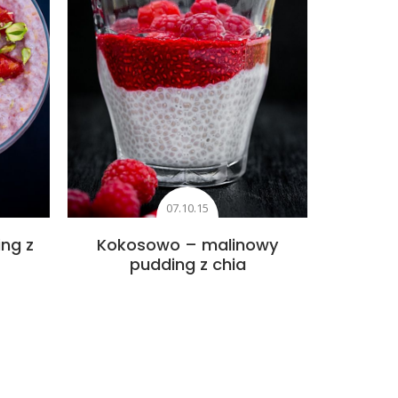
07.10.15
ng z
Kokosowo – malinowy
pudding z chia