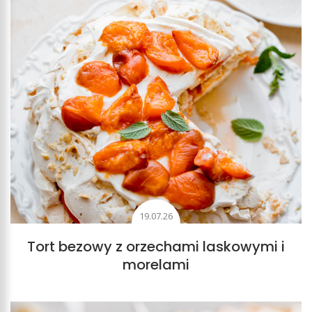
piekarnik jest inny i dobre jego wyczucie to podstawa w
przypadku wypieków. Nie poddawajcie się jednak,
metodą prób i błędów dojdziecie do ideału. A jest nim
beza
chrupiąca z zewnątrz i piankowa w środku
.
Beza jest kapryśna, ale gwarantuję Wam, że nabranie
wprawy w jej pieczeniu nie jest takie trudne, jak się
wydaje. Warto podjąć wysiłek, bo beza daje ogromne
możliwości. A jeśli jesteście na diecie eliminacyjnej i
sądzicie, że ten wypiek jest poza Waszym zasięgiem lub
po prostu jesteście weganami, polecam Wam przepis
19.07.26
na wegańską bezę. Jej podstawą jest woda po
Tort bezowy z orzechami laskowymi i
ciecierzycy. Taka beza jest bardziej ciągnąca się i klejąca
morelami
w środku.
Do czego wykorzystać bezę?