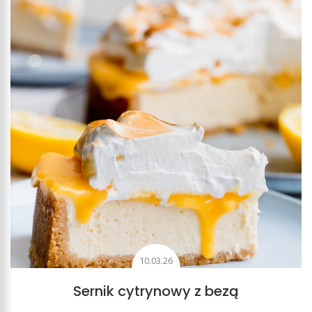
Beza doskonale łączy się z tortami
, szczególnie w parze
z owocami, tworząc jedne z najbardziej efektownych
cukierniczych wypieków. Może być także formowana w
niewielkie
ciasteczka bezowe
, ale także stanowić
składniki wielu ciast, jako bezowa pianka. Przykładem
takiego połączenia jest kruche, migdałowe ciasto ze
śliwkami uwieńczone właśnie bezą lub kostka alpejska.
Bezę można wykorzystać w nietypowy sposób i podać
ją wraz z zapiekaną brzoskwinią, tworząc prosty, szybki
ale jednocześnie niebanalny deser. Podobnie jest z
bezowym mazurkiem bakaliowym, który pomiędzy
dwoma waflami, wypełniony jest bezową pianką z
10.03.26
bakaliami. Miłego eksperymentowania ze smakami!
Sernik cytrynowy z bezą