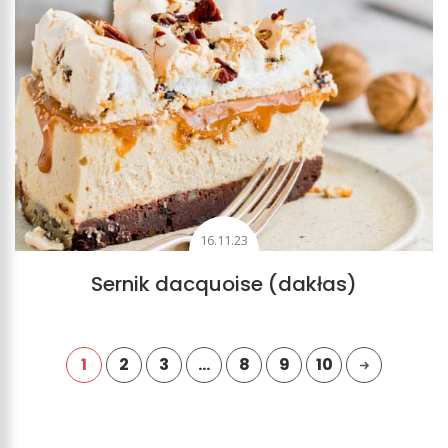
16.11.23
Sernik dacquoise (dakłas)
1
2
3
…
8
9
10