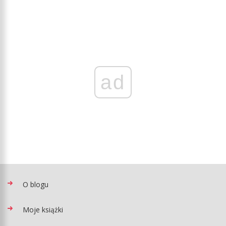
ad
O blogu
Moje książki