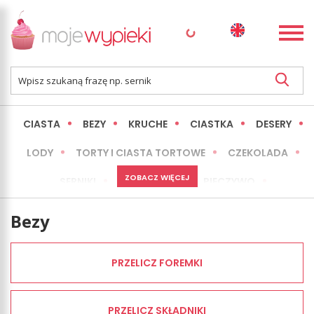
CIASTA
BEZY
KRUCHE
CIASTKA
DESERY
LODY
TORTY I CIASTA TORTOWE
CZEKOLADA
ZOBACZ WIĘCEJ
SERNIKI
MINI WYPIEKI
PIECZYWO
CIASTA BEZ PIECZENIA
OKAZJE
EXPRESS
Bezy
LŻEJSZE / ZDROWSZE
INNE
PRZELICZ FOREMKI
PRZELICZ SKŁADNIKI