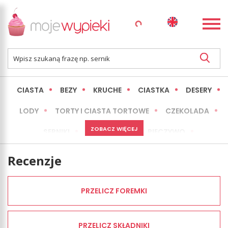
CIASTA
BEZY
KRUCHE
CIASTKA
DESERY
LODY
TORTY I CIASTA TORTOWE
CZEKOLADA
ZOBACZ WIĘCEJ
SERNIKI
MINI WYPIEKI
PIECZYWO
CIASTA BEZ PIECZENIA
OKAZJE
EXPRESS
Recenzje
LŻEJSZE / ZDROWSZE
INNE
PRZELICZ FOREMKI
PRZELICZ SKŁADNIKI