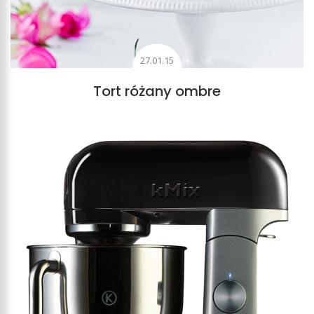
27.01.15
Tort różany ombre