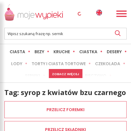
CIASTA
BEZY
KRUCHE
CIASTKA
DESERY
LODY
TORTY I CIASTA TORTOWE
CZEKOLADA
ZOBACZ WIĘCEJ
SERNIKI
MINI WYPIEKI
PIECZYWO
CIASTA BEZ PIECZENIA
OKAZJE
EXPRESS
Tag:
syrop z kwiatów bzu czarnego
LŻEJSZE / ZDROWSZE
INNE
PRZELICZ FOREMKI
PRZELICZ SKŁADNIKI