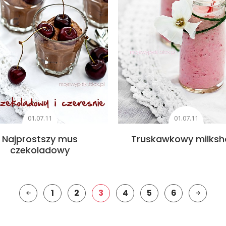
01.07.11
01.07.11
Najprostszy mus
Truskawkowy milksh
czekoladowy
1
2
3
4
5
6