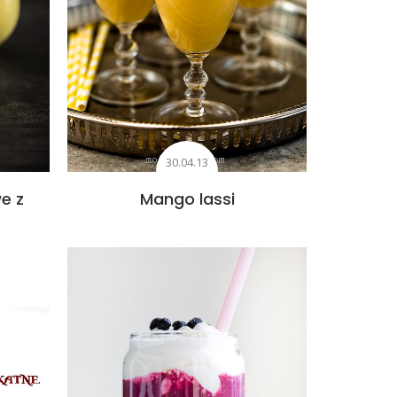
30.04.13
e z
Mango lassi