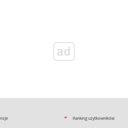
ad
nzje
Ranking użytkowników