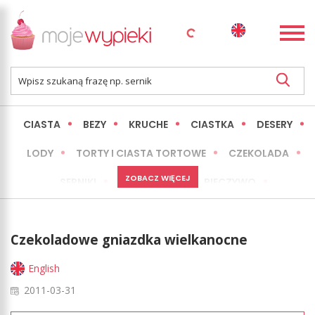
CIASTA
BEZY
KRUCHE
CIASTKA
DESERY
LODY
TORTY I CIASTA TORTOWE
CZEKOLADA
ZOBACZ WIĘCEJ
SERNIKI
MINI WYPIEKI
PIECZYWO
CIASTA BEZ PIECZENIA
OKAZJE
EXPRESS
Czekoladowe gniazdka wielkanocne
LŻEJSZE / ZDROWSZE
INNE
English
2011-03-31