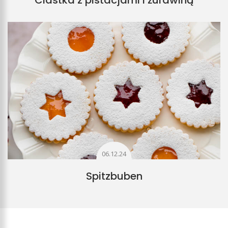
Ciastka z pistacjami i żurawiną
06.12.24
Spitzbuben