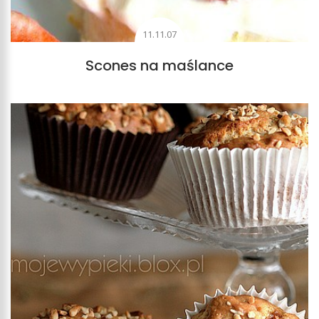
11.11.07
Scones na maślance