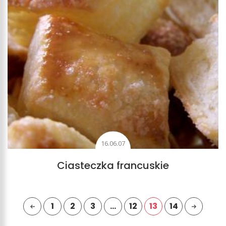
16.06.07
Ciasteczka francuskie
1
2
3
…
12
13
14