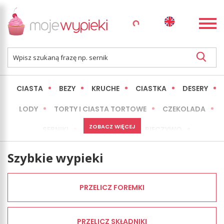
CIASTA
BEZY
KRUCHE
CIASTKA
DESERY
LODY
TORTY I CIASTA TORTOWE
CZEKOLADA
ZOBACZ WIĘCEJ
SERNIKI
MINI WYPIEKI
PIECZYWO
CIASTA BEZ PIECZENIA
OKAZJE
EXPRESS
Szybkie wypieki
LŻEJSZE / ZDROWSZE
INNE
PRZELICZ FOREMKI
PRZELICZ SKŁADNIKI