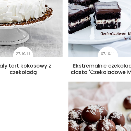
27.10.11
07.10.11
iały tort kokosowy z
Ekstremalnie czekol
czekoladą
ciasto 'Czekoladowe M