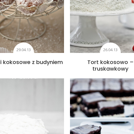
29.04.13
26.04.13
i kokosowe z budyniem
Tort kokosowo –
truskawkowy