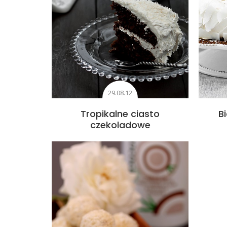
29.08.12
Tropikalne ciasto
B
czekoladowe