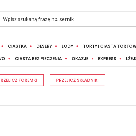
CIASTKA
DESERY
LODY
TORTY I CIASTA TORTO
WO
CIASTA BEZ PIECZENIA
OKAZJE
EXPRESS
LŻEJ
PRZELICZ FOREMKI
PRZELICZ SKŁADNIKI