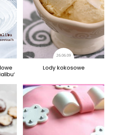
26.06.09
adowe
Lody kokosowe
alibu’