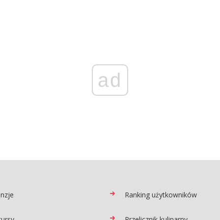
ad
nzje
Ranking użytkowników
ursy
Przelicznik kulinarny