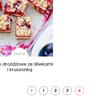
29.07.07
o drożdżowe ze śliwkami
i kruszonką
1
2
3
4