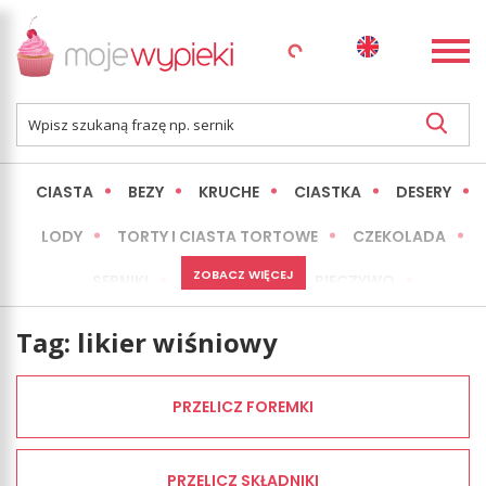
CIASTA
BEZY
KRUCHE
CIASTKA
DESERY
LODY
TORTY I CIASTA TORTOWE
CZEKOLADA
ZOBACZ WIĘCEJ
SERNIKI
MINI WYPIEKI
PIECZYWO
CIASTA BEZ PIECZENIA
OKAZJE
EXPRESS
Tag:
likier wiśniowy
LŻEJSZE / ZDROWSZE
INNE
PRZELICZ FOREMKI
PRZELICZ SKŁADNIKI