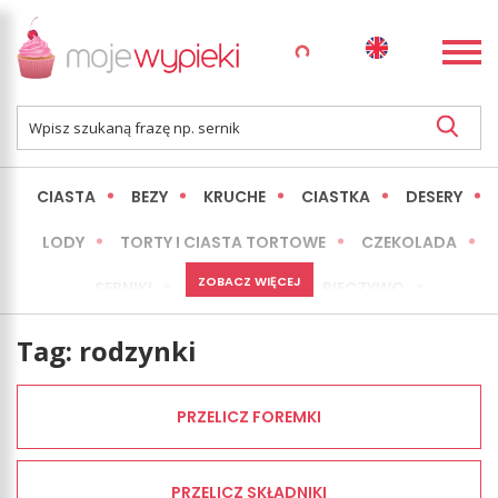
CIASTA
BEZY
KRUCHE
CIASTKA
DESERY
LODY
TORTY I CIASTA TORTOWE
CZEKOLADA
ZOBACZ WIĘCEJ
SERNIKI
MINI WYPIEKI
PIECZYWO
CIASTA BEZ PIECZENIA
OKAZJE
EXPRESS
Tag:
rodzynki
LŻEJSZE / ZDROWSZE
INNE
PRZELICZ FOREMKI
PRZELICZ SKŁADNIKI