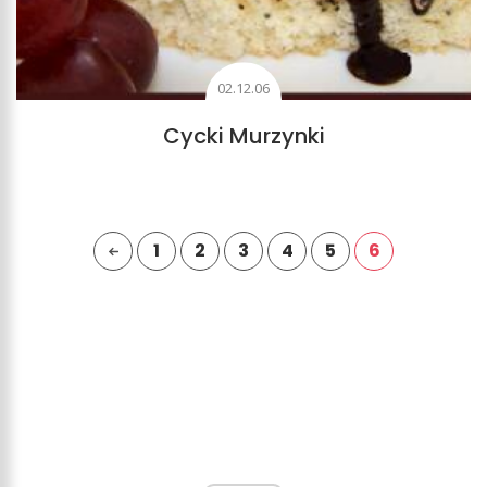
02.12.06
Cycki Murzynki
1
2
3
4
5
6