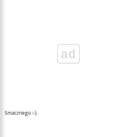
ad
Smacznego :-).