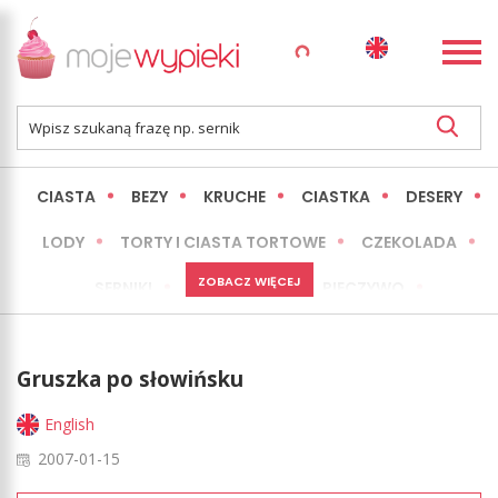
CIASTA
BEZY
KRUCHE
CIASTKA
DESERY
LODY
TORTY I CIASTA TORTOWE
CZEKOLADA
ZOBACZ WIĘCEJ
SERNIKI
MINI WYPIEKI
PIECZYWO
CIASTA BEZ PIECZENIA
OKAZJE
EXPRESS
Gruszka po słowińsku
LŻEJSZE / ZDROWSZE
INNE
English
2007-01-15