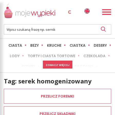
CIASTA
BEZY
KRUCHE
CIASTKA
DESERY
LODY
TORTY I CIASTA TORTOWE
CZEKOLADA
ZOBACZ WIĘCEJ
SERNIKI
MINI WYPIEKI
PIECZYWO
CIASTA BEZ PIECZENIA
OKAZJE
EXPRESS
Tag:
serek homogenizowany
LŻEJSZE / ZDROWSZE
INNE
PRZELICZ FOREMKI
PRZELICZ SKŁADNIKI