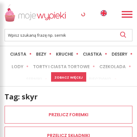
CIASTA
BEZY
KRUCHE
CIASTKA
DESERY
LODY
TORTY I CIASTA TORTOWE
CZEKOLADA
ZOBACZ WIĘCEJ
SERNIKI
MINI WYPIEKI
PIECZYWO
CIASTA BEZ PIECZENIA
OKAZJE
EXPRESS
Tag:
skyr
LŻEJSZE / ZDROWSZE
INNE
PRZELICZ FOREMKI
PRZELICZ SKŁADNIKI