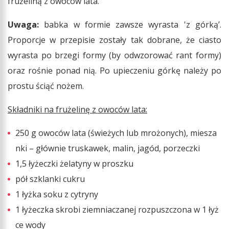
frużeliną z owoców lata.
Uwaga:
babka w formie zawsze wyrasta 'z górką’.
Proporcje w przepisie zostały tak dobrane, że ciasto
wyrasta po brzegi formy (by odwzorować rant formy)
oraz rośnie ponad nią. Po upieczeniu górkę należy po
prostu ściąć nożem.
Składniki na frużelinę z owoców lata:
250 g owoców lata (świeżych lub mrożonych), miesza
nki – głównie truskawek, malin, jagód, porzeczki
1,5 łyżeczki żelatyny w proszku
pół szklanki cukru
1 łyżka soku z cytryny
1 łyżeczka skrobi ziemniaczanej rozpuszczona w 1 łyż
ce wody