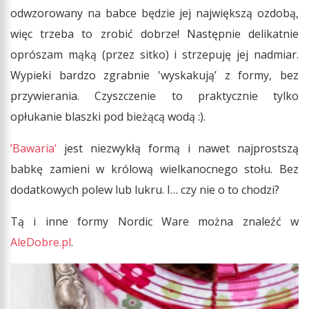
odwzorowany na babce będzie jej największą ozdobą,
więc trzeba to zrobić dobrze! Następnie delikatnie
oprószam mąką (przez sitko) i strzepuję jej nadmiar.
Wypieki bardzo zgrabnie 'wyskakują’ z formy, bez
przywierania. Czyszczenie to praktycznie tylko
opłukanie blaszki pod bieżącą wodą :).
’Bawaria’
jest niezwykłą formą i nawet najprostszą
babkę zamieni w królową wielkanocnego stołu. Bez
dodatkowych polew lub lukru. I… czy nie o to chodzi?
Tą i inne formy Nordic Ware można znaleźć w
AleDobre.pl
.