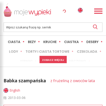
CIASTA
BEZY
KRUCHE
CIASTKA
DESERY
LODY
TORTY I CIASTA TORTOWE
CZEKOLADA
ZOBACZ WIĘCEJ
SERNIKI
MINI WYPIEKI
PIECZYWO
CIASTA BEZ PIECZENIA
OKAZJE
EXPRESS
Babka szampańska
z frużeliną z owoców lata
LŻEJSZE / ZDROWSZE
INNE
English
2013-03-06