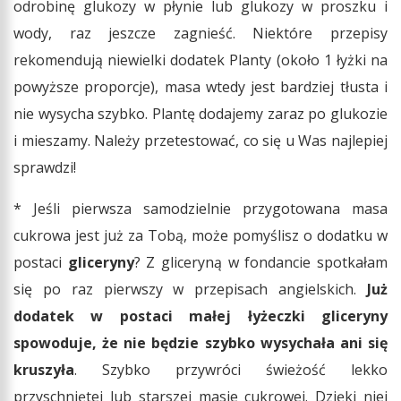
odrobinę glukozy w płynie lub glukozy w proszku i
wody, raz jeszcze zagnieść. Niektóre przepisy
rekomendują niewielki dodatek Planty (około 1 łyżki na
powyższe proporcje), masa wtedy jest bardziej tłusta i
nie wysycha szybko. Plantę dodajemy zaraz po glukozie
i mieszamy. Należy przetestować, co się u Was najlepiej
sprawdzi!
* Jeśli pierwsza samodzielnie przygotowana masa
cukrowa jest już za Tobą, może pomyślisz o dodatku w
postaci
gliceryny
? Z gliceryną w fondancie spotkałam
się po raz pierwszy w przepisach angielskich.
Już
dodatek w postaci małej łyżeczki gliceryny
spowoduje, że nie będzie szybko wysychała ani się
kruszyła
. Szybko przywróci świeżość lekko
przyschniętej lub starszej masie cukrowej. Dzięki niej