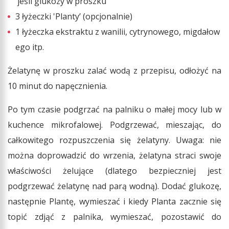
jeśli glukozy w proszku
3 łyżeczki 'Planty’ (opcjonalnie)
1 łyżeczka ekstraktu z wanilii, cytrynowego, migdałow
ego itp.
Żelatynę w proszku zalać wodą z przepisu, odłożyć na
10 minut do napęcznienia.
Po tym czasie podgrzać na palniku o małej mocy lub w
kuchence mikrofalowej. Podgrzewać, mieszając, do
całkowitego rozpuszczenia się żelatyny. Uwaga: nie
można doprowadzić do wrzenia, żelatyna straci swoje
właściwości żelujące (dlatego bezpieczniej jest
podgrzewać żelatynę nad parą wodną). Dodać glukozę,
następnie Plantę, wymieszać i kiedy Planta zacznie się
topić zdjąć z palnika, wymieszać, pozostawić do