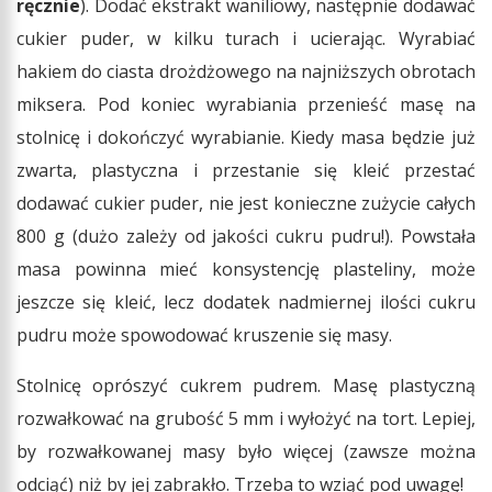
ręcznie
). Dodać ekstrakt waniliowy, następnie dodawać
cukier puder, w kilku turach i ucierając. Wyrabiać
hakiem do ciasta drożdżowego na najniższych obrotach
miksera. Pod koniec wyrabiania przenieść masę na
stolnicę i dokończyć wyrabianie. Kiedy masa będzie już
zwarta, plastyczna i przestanie się kleić przestać
dodawać cukier puder, nie jest konieczne zużycie całych
800 g (dużo zależy od jakości cukru pudru!). Powstała
masa powinna mieć konsystencję plasteliny, może
jeszcze się kleić, lecz dodatek nadmiernej ilości cukru
pudru może spowodować kruszenie się masy.
Stolnicę oprószyć cukrem pudrem. Masę plastyczną
rozwałkować na grubość 5 mm i wyłożyć na tort. Lepiej,
by rozwałkowanej masy było więcej (zawsze można
odciąć) niż by jej zabrakło. Trzeba to wziąć pod uwagę!