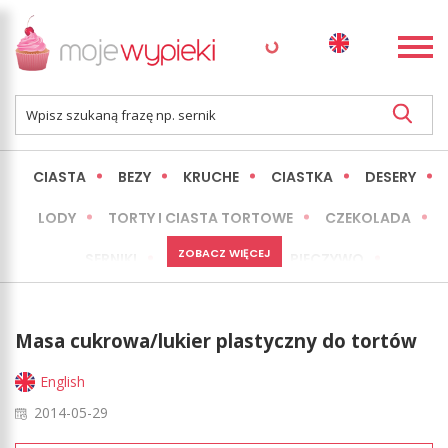
CIASTA
BEZY
KRUCHE
CIASTKA
DESERY
LODY
TORTY I CIASTA TORTOWE
CZEKOLADA
ZOBACZ WIĘCEJ
SERNIKI
MINI WYPIEKI
PIECZYWO
CIASTA BEZ PIECZENIA
OKAZJE
EXPRESS
Masa cukrowa/lukier plastyczny do tortów
LŻEJSZE / ZDROWSZE
INNE
English
2014-05-29