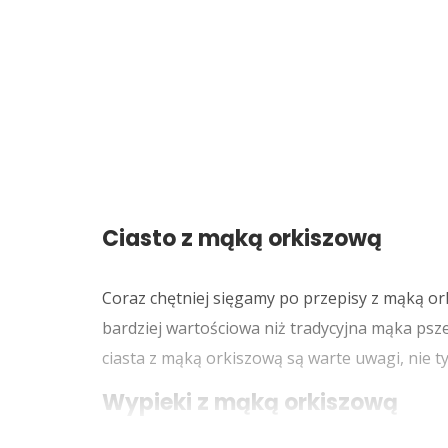
Ciasto z mąką orkiszową
Coraz chętniej sięgamy po przepisy z mąką ork
bardziej wartościowa niż tradycyjna mąka psz
ciasta z mąką orkiszową są warte uwagi, nie t
Wypieki z mąką orkiszową