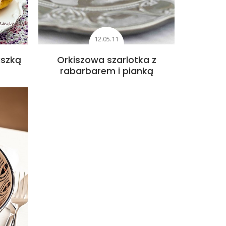
12.05.11
uszką
Orkiszowa szarlotka z
rabarbarem i pianką