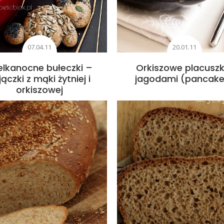
07.04.11
20.01.11
elkanocne bułeczki –
Orkiszowe placuszki
jączki z mąki żytniej i
jagodami (pancake
orkiszowej