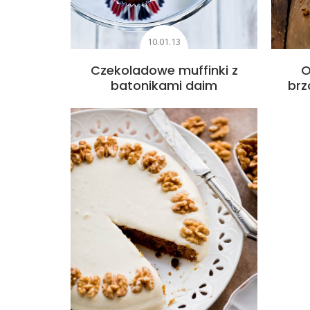
10.01.13
Czekoladowe muffinki z
O
batonikami daim
brz