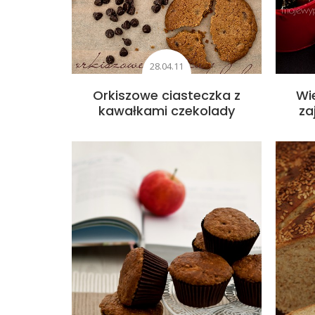
28.04.11
Orkiszowe ciasteczka z
Wi
kawałkami czekolady
za