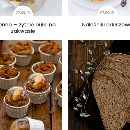
22.09.15
07.09.15
enno – żytnie bułki na
Naleśniki orkiszow
zakwasie