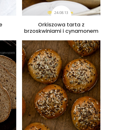
24.08.13
e
Orkiszowa tarta z
brzoskwiniami i cynamonem