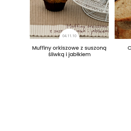
04.11.10
Muffiny orkiszowe z suszoną
C
śliwką i jabłkiem