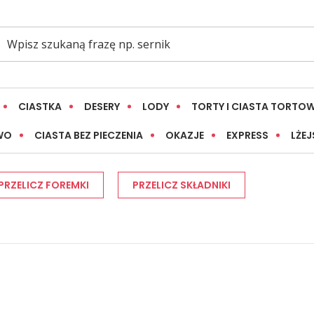
CIASTKA
DESERY
LODY
TORTY I CIASTA TORTO
WO
CIASTA BEZ PIECZENIA
OKAZJE
EXPRESS
LŻEJ
PRZELICZ FOREMKI
PRZELICZ SKŁADNIKI