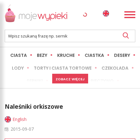
CIASTA
BEZY
KRUCHE
CIASTKA
DESERY
LODY
TORTY I CIASTA TORTOWE
CZEKOLADA
ZOBACZ WIĘCEJ
SERNIKI
MINI WYPIEKI
PIECZYWO
CIASTA BEZ PIECZENIA
OKAZJE
EXPRESS
Naleśniki orkiszowe
LŻEJSZE / ZDROWSZE
INNE
English
2015-09-07