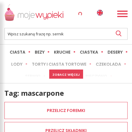
CIASTA
BEZY
KRUCHE
CIASTKA
DESERY
LODY
TORTY I CIASTA TORTOWE
CZEKOLADA
ZOBACZ WIĘCEJ
SERNIKI
MINI WYPIEKI
PIECZYWO
CIASTA BEZ PIECZENIA
OKAZJE
EXPRESS
Tag:
mascarpone
LŻEJSZE / ZDROWSZE
INNE
PRZELICZ FOREMKI
PRZELICZ SKŁADNIKI