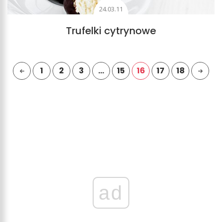
24.03.11
Trufelki cytrynowe
1
2
3
…
15
16
17
18
ad