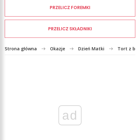
PRZELICZ FOREMKI
PRZELICZ SKŁADNIKI
Strona główna
Okazje
Dzień Matki
Tort z bia
ad