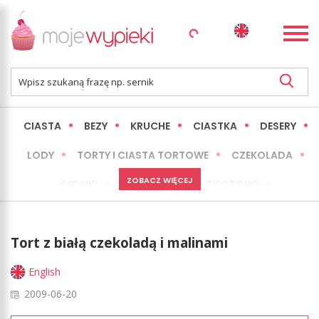
CIASTA
BEZY
KRUCHE
CIASTKA
DESERY
LODY
TORTY I CIASTA TORTOWE
CZEKOLADA
ZOBACZ WIĘCEJ
SERNIKI
MINI WYPIEKI
PIECZYWO
CIASTA BEZ PIECZENIA
OKAZJE
EXPRESS
Tort z białą czekoladą i malinami
LŻEJSZE / ZDROWSZE
INNE
English
2009-06-20