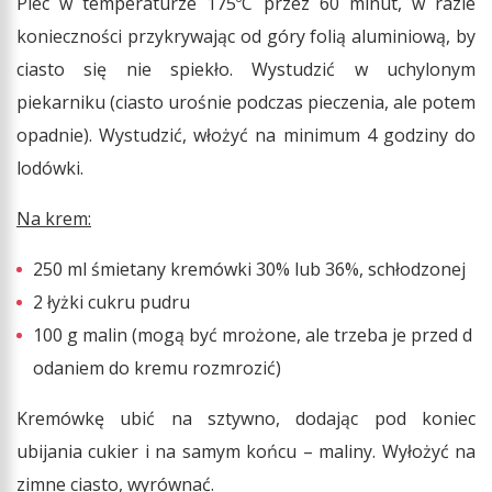
Piec w temperaturze 175ºC przez 60 minut, w razie
konieczności przykrywając od góry folią aluminiową, by
ciasto się nie spiekło. Wystudzić w uchylonym
piekarniku (ciasto urośnie podczas pieczenia, ale potem
opadnie). Wystudzić, włożyć na minimum 4 godziny do
lodówki.
Na krem:
250 ml śmietany kremówki 30% lub 36%, schłodzonej
2 łyżki cukru pudru
100 g malin (mogą być mrożone, ale trzeba je przed d
odaniem do kremu rozmrozić)
Kremówkę ubić na sztywno, dodając pod koniec
ubijania cukier i na samym końcu – maliny. Wyłożyć na
zimne ciasto, wyrównać.