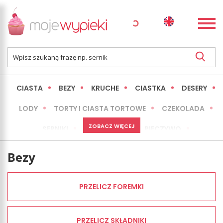
CIASTA
BEZY
KRUCHE
CIASTKA
DESERY
LODY
TORTY I CIASTA TORTOWE
CZEKOLADA
ZOBACZ WIĘCEJ
SERNIKI
MINI WYPIEKI
PIECZYWO
CIASTA BEZ PIECZENIA
OKAZJE
EXPRESS
Bezy
LŻEJSZE / ZDROWSZE
INNE
PRZELICZ FOREMKI
PRZELICZ SKŁADNIKI