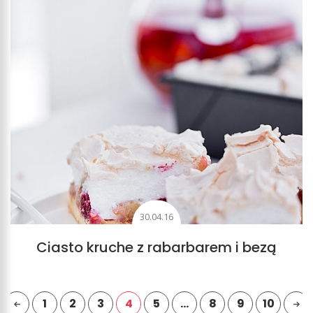
30.04.16
Ciasto kruche z rabarbarem i bezą
1
2
3
4
5
…
8
9
10