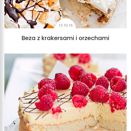
13.10.16
Beza z krakersami i orzechami