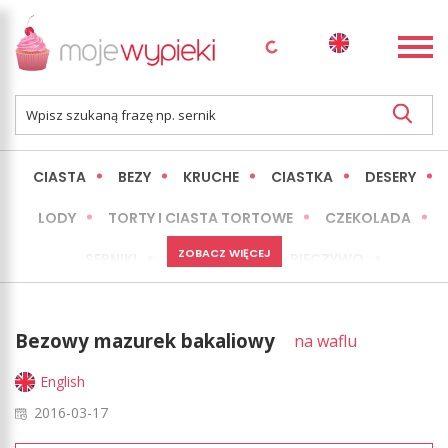
CIASTA
BEZY
KRUCHE
CIASTKA
DESERY
LODY
TORTY I CIASTA TORTOWE
CZEKOLADA
ZOBACZ WIĘCEJ
SERNIKI
MINI WYPIEKI
PIECZYWO
CIASTA BEZ PIECZENIA
OKAZJE
EXPRESS
Bezowy mazurek bakaliowy
na waflu
LŻEJSZE / ZDROWSZE
INNE
English
2016-03-17