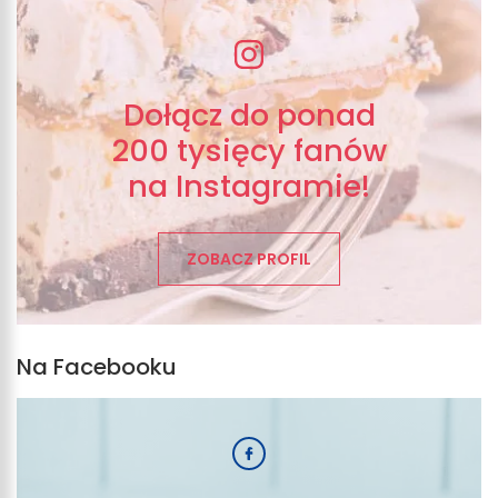
Dołącz do ponad
200 tysięcy fanów
na Instagramie!
ZOBACZ PROFIL
Na Facebooku