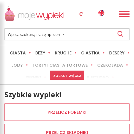
CIASTA
BEZY
KRUCHE
CIASTKA
DESERY
LODY
TORTY I CIASTA TORTOWE
CZEKOLADA
ZOBACZ WIĘCEJ
SERNIKI
MINI WYPIEKI
PIECZYWO
CIASTA BEZ PIECZENIA
OKAZJE
EXPRESS
Szybkie wypieki
LŻEJSZE / ZDROWSZE
INNE
PRZELICZ FOREMKI
PRZELICZ SKŁADNIKI