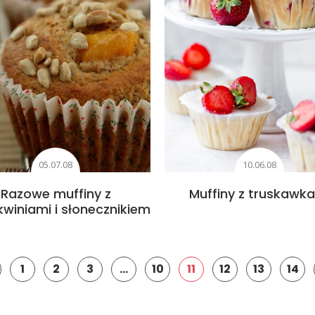
05.07.08
10.06.08
Razowe muffiny z
Muffiny z truskawk
kwiniami i słonecznikiem
1
2
3
…
10
11
12
13
14