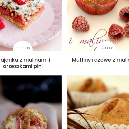
11.11.08
07.11.08
rajanka z malinami i
Muffiny razowe z mal
orzeszkami pini