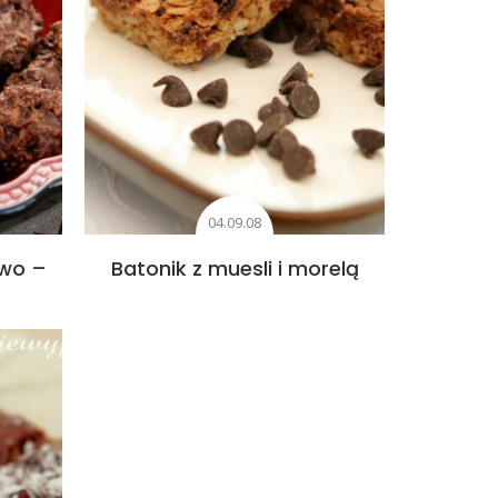
04.09.08
owo –
Batonik z muesli i morelą