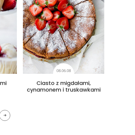
08.06.08
ami
Ciasto z migdałami,
cynamonem i truskawkami