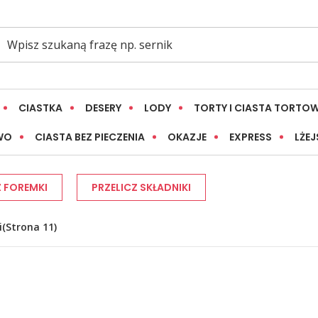
CIASTKA
DESERY
LODY
TORTY I CIASTA TORTO
WO
CIASTA BEZ PIECZENIA
OKAZJE
EXPRESS
LŻEJ
Z FOREMKI
PRZELICZ SKŁADNIKI
i
(Strona 11)