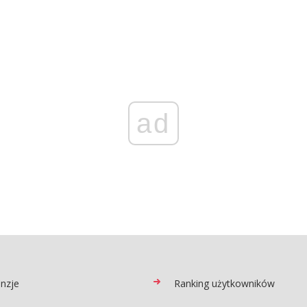
ad
nzje
Ranking użytkowników