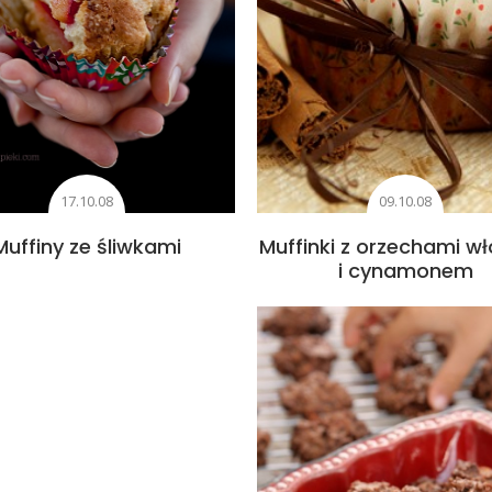
17.10.08
09.10.08
Muffiny ze śliwkami
Muffinki z orzechami wł
i cynamonem