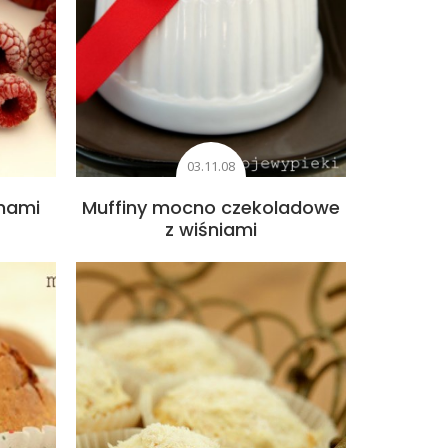
03.11.08
inami
Muffiny mocno czekoladowe
z wiśniami