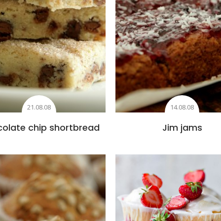
21.08.08
14.08.08
olate chip shortbread
Jim jams