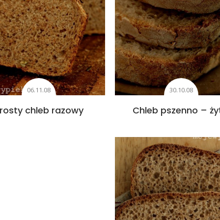
06.11.08
30.10.08
rosty chleb razowy
Chleb pszenno – ży