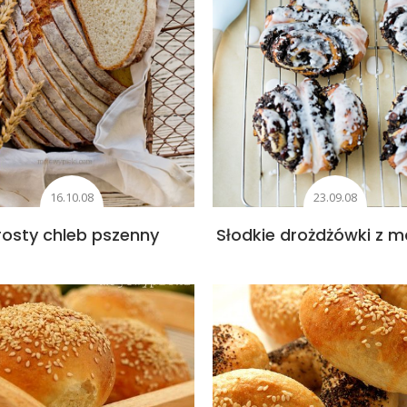
16.10.08
23.09.08
rosty chleb pszenny
Słodkie drożdżówki z 