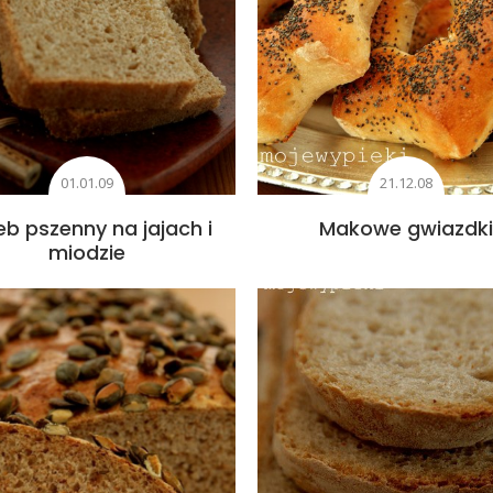
01.01.09
21.12.08
eb pszenny na jajach i
Makowe gwiazdki
miodzie