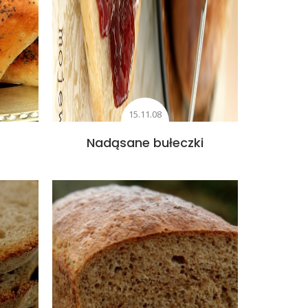
15.11.08
Nadąsane bułeczki