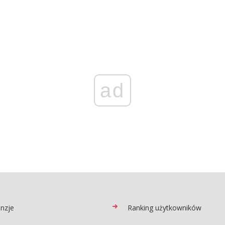
ad
nzje
Ranking użytkowników