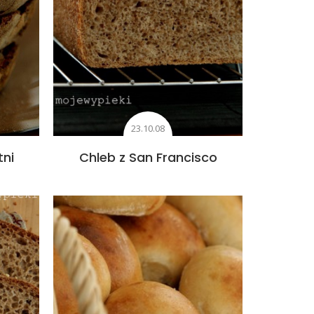
23.10.08
tni
Chleb z San Francisco