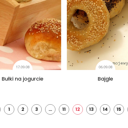
17.09.08
06.09.08
Bułki na jogurcie
Bajgle
1
2
3
…
11
12
13
14
15