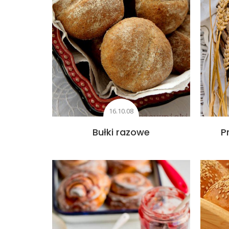
16.10.08
Bułki razowe
P