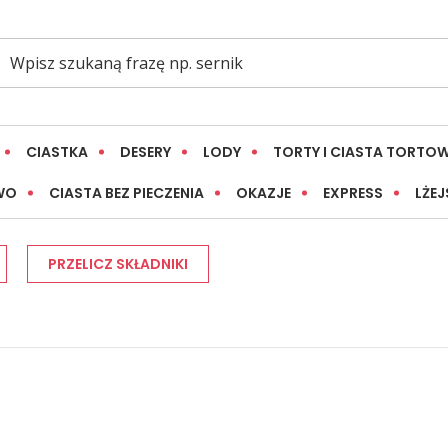
CIASTKA
DESERY
LODY
TORTY I CIASTA TORTO
WO
CIASTA BEZ PIECZENIA
OKAZJE
EXPRESS
LŻEJ
PRZELICZ SKŁADNIKI