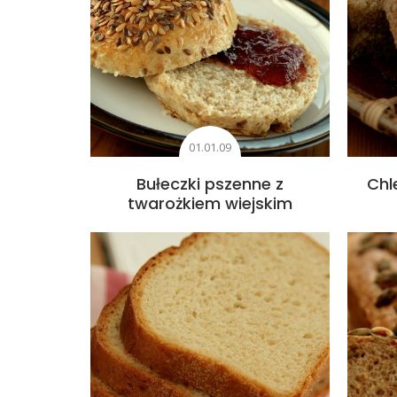
01.01.09
Bułeczki pszenne z
Chl
twarożkiem wiejskim