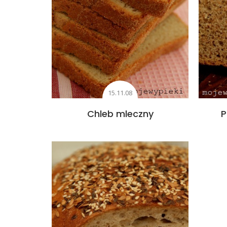
15.11.08
Chleb mleczny
P