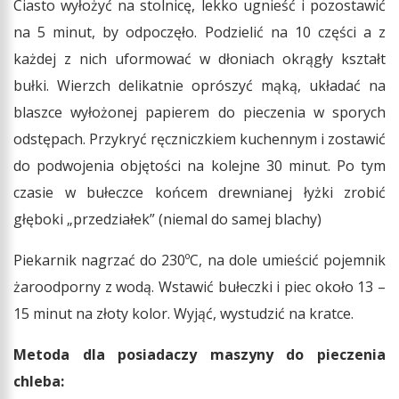
Ciasto wyłożyć na stolnicę, lekko ugnieść i pozostawić
na 5 minut, by odpoczęło. Podzielić na 10 części a z
każdej z nich uformować w dłoniach okrągły kształt
bułki. Wierzch delikatnie oprószyć mąką, układać na
blaszce wyłożonej papierem do pieczenia w sporych
odstępach. Przykryć ręczniczkiem kuchennym i zostawić
do podwojenia objętości na kolejne 30 minut. Po tym
czasie w bułeczce końcem drewnianej łyżki zrobić
głęboki „przedziałek” (niemal do samej blachy)
Piekarnik nagrzać do 230ºC, na dole umieścić pojemnik
żaroodporny z wodą. Wstawić bułeczki i piec około 13 –
15 minut na złoty kolor. Wyjąć, wystudzić na kratce.
Metoda dla posiadaczy maszyny do pieczenia
chleba: