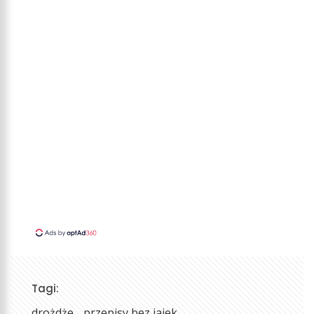
Tagi:
drożdże
przepisy bez jajek