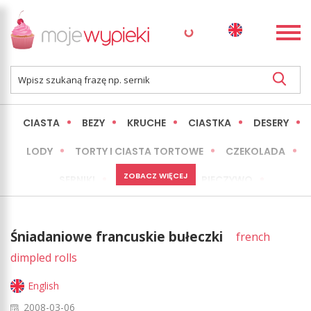
CIASTA
BEZY
KRUCHE
CIASTKA
DESERY
LODY
TORTY I CIASTA TORTOWE
CZEKOLADA
ZOBACZ WIĘCEJ
SERNIKI
MINI WYPIEKI
PIECZYWO
CIASTA BEZ PIECZENIA
OKAZJE
EXPRESS
Śniadaniowe francuskie bułeczki
french
LŻEJSZE / ZDROWSZE
INNE
dimpled rolls
English
2008-03-06