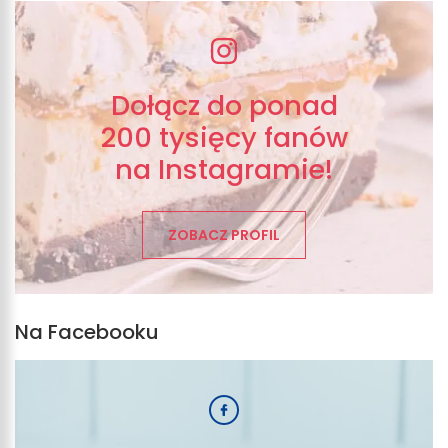
Dołącz do ponad
200 tysięcy fanów
na Instagramie!
ZOBACZ PROFIL
Na Facebooku