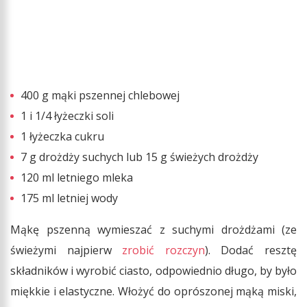
400 g mąki pszennej chlebowej
1 i 1/4 łyżeczki soli
1 łyżeczka cukru
7 g drożdży suchych lub 15 g świeżych drożdży
120 ml letniego mleka
175 ml letniej wody
Mąkę pszenną wymieszać z suchymi drożdżami (ze
świeżymi najpierw
zrobić rozczyn
). Dodać resztę
składników i wyrobić ciasto, odpowiednio długo, by było
miękkie i elastyczne. Włożyć do oprószonej mąką miski,