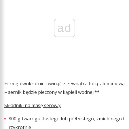
ad
Formę dwukrotnie owinąć z zewnątrz folią aluminiową
– sernik będzie pieczony w kąpieli wodnej.**
Składniki na masę serową:
800 g twarogu tłustego lub półtłustego, zmielonego t
rzykrotnie