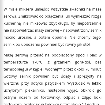
W misie miksera umieścić wszystkie składniki na masę
serową. Zmiksować do połączenia lub wymieszać rózgą
kuchenną; nie miksować zbyt długo, by niepotrzebnie
nie napowietrzać masy serowej – napowietrzony sernik
mocno urośnie, a potem opadnie. Nie chcemy tego;
sernik po upieczeniu powinien być równy jak stół.
Masę serową przelać na podpieczony spód i piec w
temperaturze 170°C (z grzaniem góra-dół, bez
termoobiegu) w kąpieli wodnej** przez około 70 minut.
Gotowy sernik powinien być ścięty i sprężysty na
wierzchu przy dotyku patyczkiem. Wystudzić w lekko
uchylonym piekarniku, następnie wyjąć, obkroić go
ostrym nożem od tortownicy, odpiąć i zdjąć boki
tortownicy. Schłodzić w lodówce przez około 12 godzin.