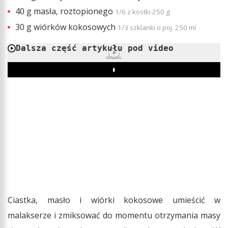
40 g masła, roztopionego
1/6 z kostki 250 g
30 g wiórków kokosowych
1/3 szklanki o poj. 250 ml
Dalsza część artykułu pod video
REKLAMA
Play
Ciastka, masło i wiórki kokosowe umieścić w
malakserze i zmiksować do momentu otrzymania masy