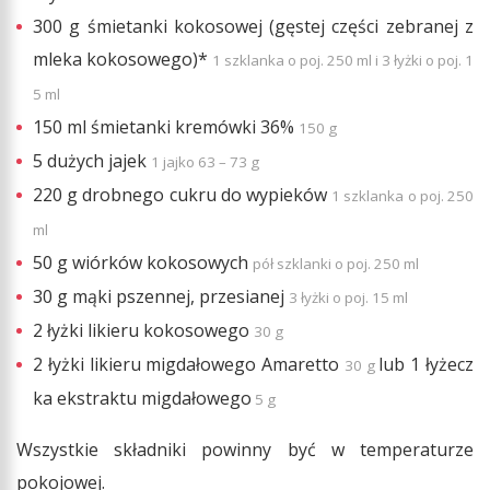
300 g śmietanki kokosowej (gęstej części zebranej z
mleka kokosowego)*
1 szklanka o poj. 250 ml i 3 łyżki o poj. 1
5 ml
150 ml śmietanki kremówki 36%
150 g
5 dużych jajek
1 jajko 63 – 73 g
220 g drobnego cukru do wypieków
1 szklanka o poj. 250
ml
50 g wiórków kokosowych
pół szklanki o poj. 250 ml
30 g mąki pszennej, przesianej
3 łyżki o poj. 15 ml
2 łyżki likieru kokosowego
30 g
2 łyżki likieru migdałowego Amaretto
lub
1 łyżecz
30 g
ka ekstraktu migdałowego
5 g
Wszystkie składniki powinny być w temperaturze
pokojowej.