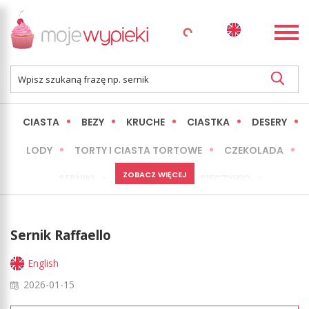
CIASTA
BEZY
KRUCHE
CIASTKA
DESERY
LODY
TORTY I CIASTA TORTOWE
CZEKOLADA
ZOBACZ WIĘCEJ
SERNIKI
MINI WYPIEKI
PIECZYWO
CIASTA BEZ PIECZENIA
OKAZJE
EXPRESS
Sernik Raffaello
LŻEJSZE / ZDROWSZE
INNE
English
2026-01-15