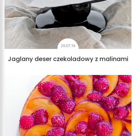
20.07.16
Jaglany deser czekoladowy z malinami