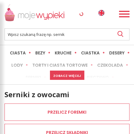
CIASTA
BEZY
KRUCHE
CIASTKA
DESERY
LODY
TORTY I CIASTA TORTOWE
CZEKOLADA
ZOBACZ WIĘCEJ
SERNIKI
MINI WYPIEKI
PIECZYWO
CIASTA BEZ PIECZENIA
OKAZJE
EXPRESS
Serniki z owocami
LŻEJSZE / ZDROWSZE
INNE
PRZELICZ FOREMKI
PRZELICZ SKŁADNIKI