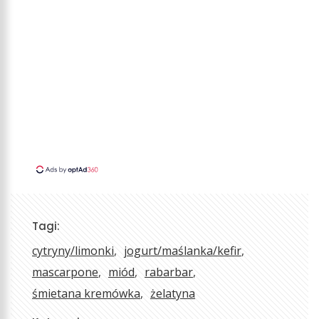
Tagi:
cytryny/limonki
jogurt/maślanka/kefir
mascarpone
miód
rabarbar
śmietana kremówka
żelatyna