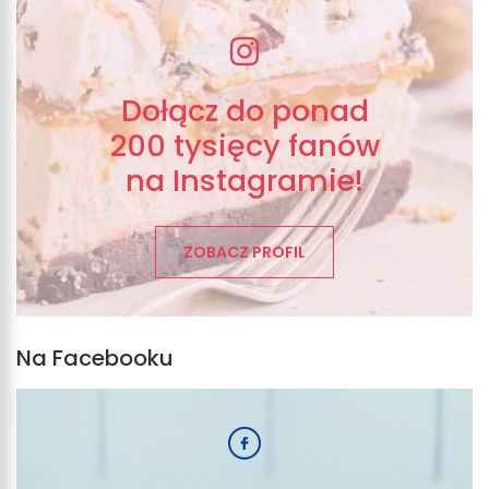
Dołącz do ponad
200 tysięcy fanów
na Instagramie!
ZOBACZ PROFIL
Na Facebooku