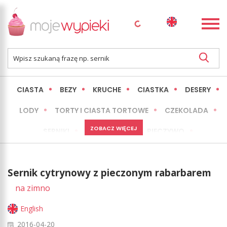
CIASTA
BEZY
KRUCHE
CIASTKA
DESERY
LODY
TORTY I CIASTA TORTOWE
CZEKOLADA
ZOBACZ WIĘCEJ
SERNIKI
MINI WYPIEKI
PIECZYWO
CIASTA BEZ PIECZENIA
OKAZJE
EXPRESS
Sernik cytrynowy z pieczonym rabarbarem
LŻEJSZE / ZDROWSZE
INNE
na zimno
English
2016-04-20