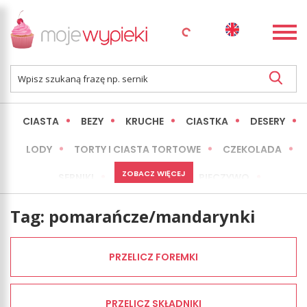
CIASTA
BEZY
KRUCHE
CIASTKA
DESERY
LODY
TORTY I CIASTA TORTOWE
CZEKOLADA
ZOBACZ WIĘCEJ
SERNIKI
MINI WYPIEKI
PIECZYWO
CIASTA BEZ PIECZENIA
OKAZJE
EXPRESS
Tag:
pomarańcze/mandarynki
LŻEJSZE / ZDROWSZE
INNE
PRZELICZ FOREMKI
PRZELICZ SKŁADNIKI