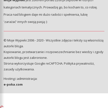
Moje Wypieki
jest zbiorem ponad 2200 przepisów w różnych
kategoriach tematycznych. Prowadzę go, bo kocham to, co robię.
Praca nad blogiem daje mi dużo radości i spełnienia, lubię
'zarażać' innych swoją pasją :)
© Moje Wypieki 2006 - 2020 - Wszystkie zdjęcia i teksty są własnością
autorki bloga.
Kopiowanie, przetwarzanie i rozpowszechnianie bez wiedzy i zgody
autorki blogu jest zabronione.
Strona wykorzystuje Google reCAPTCHA.
Polityka prywatności
,
zasady użytkowania
.
Hosting i administracja:
e-poka.com