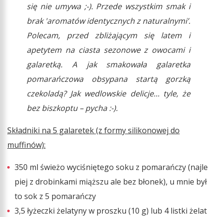
się nie umywa ;-). Przede wszystkim smak i
brak 'aromatów identycznych z naturalnymi’.
Polecam, przed zbliżającym się latem i
apetytem na ciasta sezonowe z owocami i
galaretką. A jak smakowała galaretka
pomarańczowa obsypana startą gorzką
czekoladą? Jak wedlowskie delicje… tyle, że
bez biszkoptu – pycha :-).
Składniki na 5 galaretek (z formy silikonowej do
muffinów):
350 ml świeżo wyciśniętego soku z pomarańczy (najle
piej z drobinkami miąższu ale bez błonek), u mnie był
to sok z 5 pomarańczy
3,5 łyżeczki żelatyny w proszku (10 g) lub 4 listki żelat