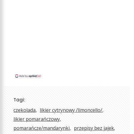
Tagi:
czekolada
likier cytrynowy /limoncello/
likier pomarańczowy
pomarańcze/mandarynki
przepisy bez jajek