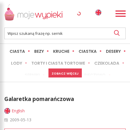
CIASTA
BEZY
KRUCHE
CIASTKA
DESERY
LODY
TORTY I CIASTA TORTOWE
CZEKOLADA
ZOBACZ WIĘCEJ
SERNIKI
MINI WYPIEKI
PIECZYWO
CIASTA BEZ PIECZENIA
OKAZJE
EXPRESS
Galaretka pomarańczowa
LŻEJSZE / ZDROWSZE
INNE
English
2009-05-13