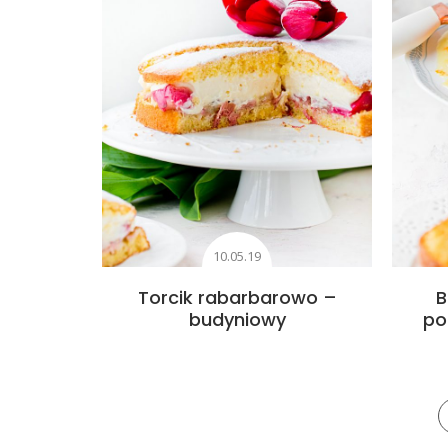
10.05.19
Torcik rabarbarowo –
B
budyniowy
po