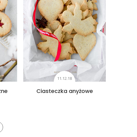
11.12.18
zne
Ciasteczka anyżowe