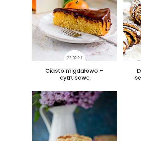
23.02.21
Ciasto migdałowo –
D
cytrusowe
s