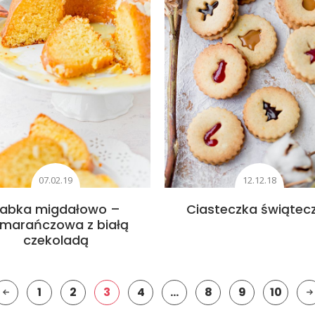
07.02.19
12.12.18
abka migdałowo –
Ciasteczka świątec
marańczowa z białą
czekoladą
1
2
3
4
…
8
9
10