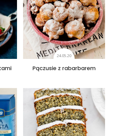
24.05.20
wkami
Pączusie z rabarbarem