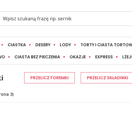
CIASTKA
DESERY
LODY
TORTY I CIASTA TORTO
WO
CIASTA BEZ PIECZENIA
OKAZJE
EXPRESS
LŻEJ
i
PRZELICZ FOREMKI
PRZELICZ SKŁADNIKI
rona 3)