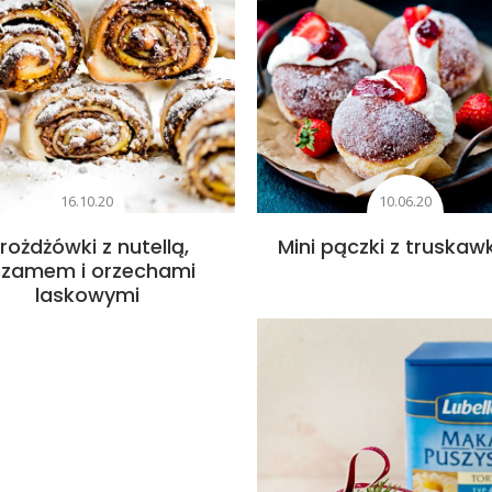
16.10.20
10.06.20
rożdżówki z nutellą,
Mini pączki z truska
ezamem i orzechami
laskowymi