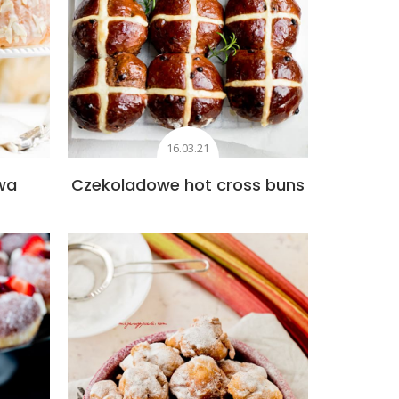
16.03.21
wa
Czekoladowe hot cross buns