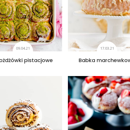
09.04.21
17.03.21
ożdżówki pistacjowe
Babka marchewko