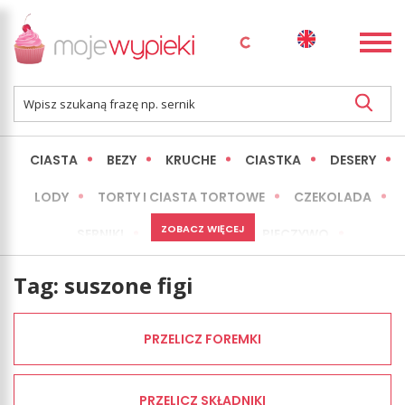
CIASTA
BEZY
KRUCHE
CIASTKA
DESERY
LODY
TORTY I CIASTA TORTOWE
CZEKOLADA
ZOBACZ WIĘCEJ
SERNIKI
MINI WYPIEKI
PIECZYWO
CIASTA BEZ PIECZENIA
OKAZJE
EXPRESS
Tag:
suszone figi
LŻEJSZE / ZDROWSZE
INNE
PRZELICZ FOREMKI
PRZELICZ SKŁADNIKI