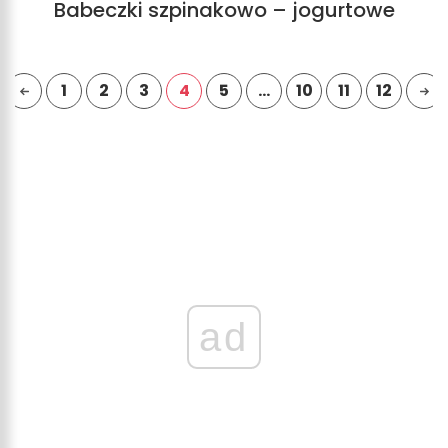
Babeczki szpinakowo – jogurtowe
1
2
3
4
5
…
10
11
12
ad