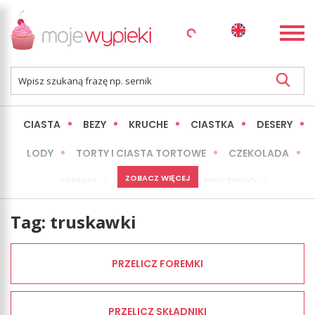
CIASTA
BEZY
KRUCHE
CIASTKA
DESERY
LODY
TORTY I CIASTA TORTOWE
CZEKOLADA
ZOBACZ WIĘCEJ
SERNIKI
MINI WYPIEKI
PIECZYWO
CIASTA BEZ PIECZENIA
OKAZJE
EXPRESS
Tag:
truskawki
LŻEJSZE / ZDROWSZE
INNE
PRZELICZ FOREMKI
PRZELICZ SKŁADNIKI