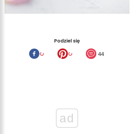
Podziel się
44
ad