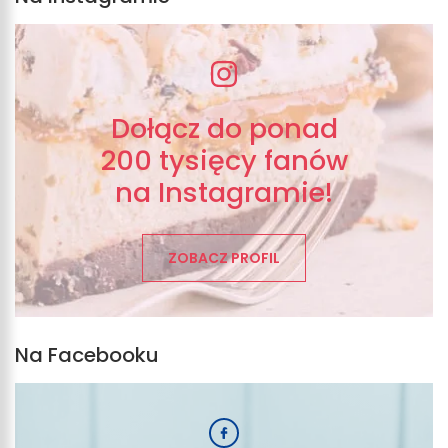
Dołącz do ponad
200 tysięcy fanów
na Instagramie!
ZOBACZ PROFIL
Na Facebooku