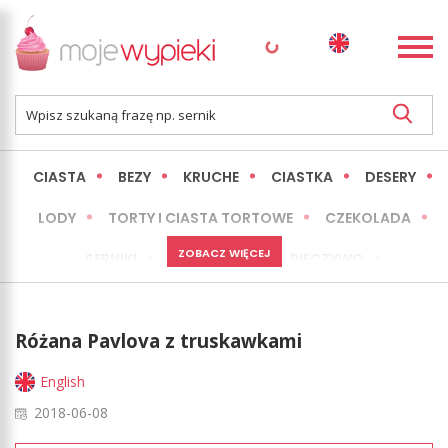
CIASTA
BEZY
KRUCHE
CIASTKA
DESERY
LODY
TORTY I CIASTA TORTOWE
CZEKOLADA
ZOBACZ WIĘCEJ
SERNIKI
MINI WYPIEKI
PIECZYWO
CIASTA BEZ PIECZENIA
OKAZJE
EXPRESS
Różana Pavlova z truskawkami
LŻEJSZE / ZDROWSZE
INNE
English
2018-06-08