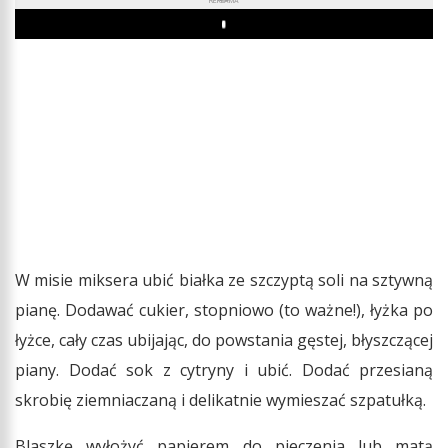
REKLAMA
Play
W misie miksera ubić białka ze szczyptą soli na sztywną
pianę. Dodawać cukier, stopniowo (to ważne!), łyżka po
łyżce, cały czas ubijając, do powstania gęstej, błyszczącej
piany. Dodać sok z cytryny i ubić. Dodać przesianą
skrobię ziemniaczaną i delikatnie wymieszać szpatułką.
Blaszkę wyłożyć papierem do pieczenia lub matą