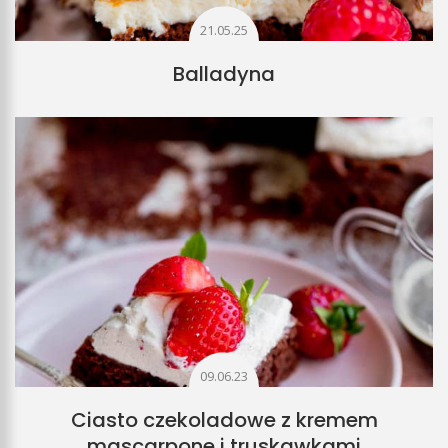
21.05.25
Balladyna
09.06.23
Ciasto czekoladowe z kremem
mascarpone i truskawkami