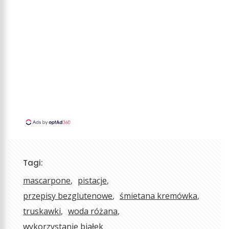
Tagi:
mascarpone
pistacje
przepisy bezglutenowe
śmietana kremówka
truskawki
woda różana
wykorzystanie białek