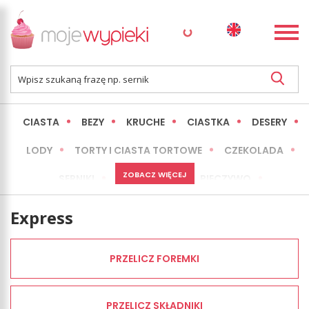
CIASTA
BEZY
KRUCHE
CIASTKA
DESERY
LODY
TORTY I CIASTA TORTOWE
CZEKOLADA
ZOBACZ WIĘCEJ
SERNIKI
MINI WYPIEKI
PIECZYWO
CIASTA BEZ PIECZENIA
OKAZJE
EXPRESS
Express
LŻEJSZE / ZDROWSZE
INNE
PRZELICZ FOREMKI
PRZELICZ SKŁADNIKI