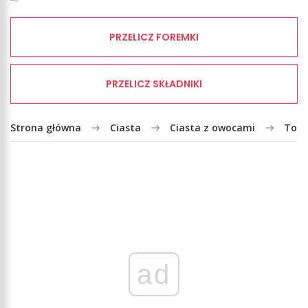
PRZELICZ FOREMKI
PRZELICZ SKŁADNIKI
Strona główna
Ciasta
Ciasta z owocami
Tort
ad