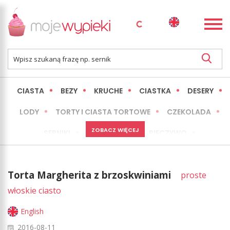
CIASTA
BEZY
KRUCHE
CIASTKA
DESERY
LODY
TORTY I CIASTA TORTOWE
CZEKOLADA
ZOBACZ WIĘCEJ
SERNIKI
MINI WYPIEKI
PIECZYWO
CIASTA BEZ PIECZENIA
OKAZJE
EXPRESS
Torta Margherita z brzoskwiniami
proste
LŻEJSZE / ZDROWSZE
INNE
włoskie ciasto
English
2016-08-11