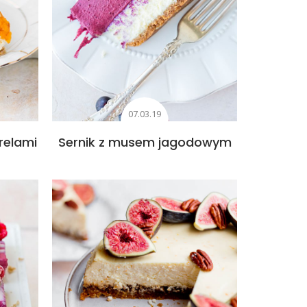
07.03.19
relami
Sernik z musem jagodowym