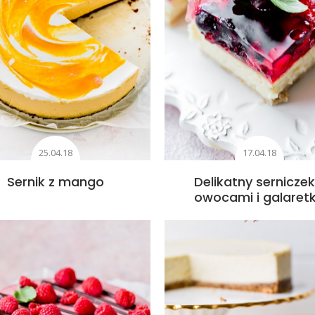
25.04.18
17.04.18
Sernik z mango
Delikatny serniczek
owocami i galaret