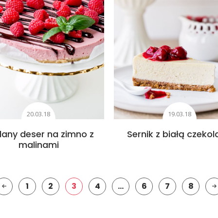
20.03.18
19.03.18
lany deser na zimno z
Sernik z białą czeko
malinami
1
2
3
4
…
6
7
8