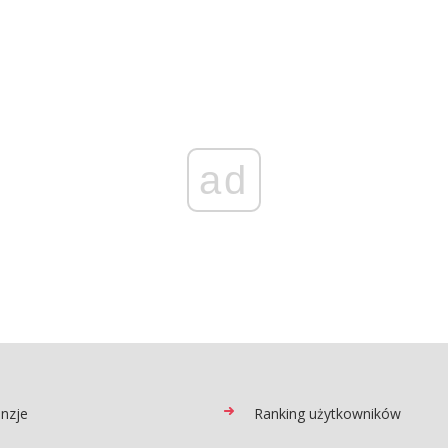
ad
nzje
Ranking użytkowników