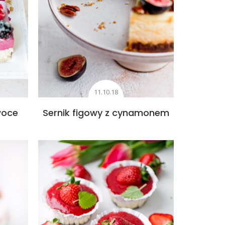
11.10.18
woce
Sernik figowy z cynamonem