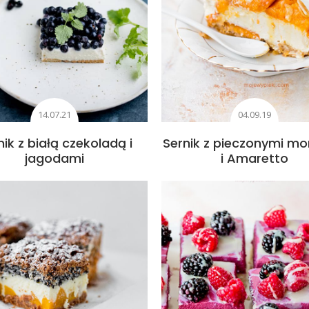
14.07.21
04.09.19
nik z białą czekoladą i
Sernik z pieczonymi mo
jagodami
i Amaretto