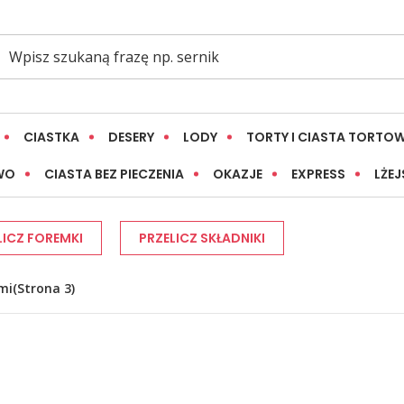
CIASTKA
DESERY
LODY
TORTY I CIASTA TORTO
WO
CIASTA BEZ PIECZENIA
OKAZJE
EXPRESS
LŻEJ
LICZ FOREMKI
PRZELICZ SKŁADNIKI
mi
(Strona 3)