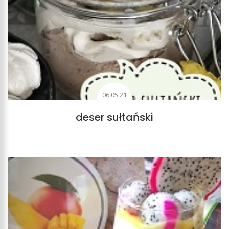
06.05.21
deser sułtański