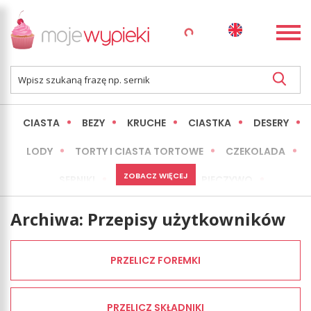
CIASTA
BEZY
KRUCHE
CIASTKA
DESERY
LODY
TORTY I CIASTA TORTOWE
CZEKOLADA
ZOBACZ WIĘCEJ
SERNIKI
MINI WYPIEKI
PIECZYWO
CIASTA BEZ PIECZENIA
OKAZJE
EXPRESS
Archiwa:
Przepisy użytkowników
LŻEJSZE / ZDROWSZE
INNE
PRZELICZ FOREMKI
PRZELICZ SKŁADNIKI