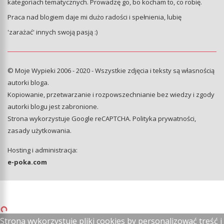
kategoriach tematycznych. Prowadzę go, bo kocham to, co robię.
Praca nad blogiem daje mi dużo radości i spełnienia, lubię
'zarażać' innych swoją pasją :)
© Moje Wypieki 2006 - 2020 - Wszystkie zdjęcia i teksty są własnością
autorki bloga.
Kopiowanie, przetwarzanie i rozpowszechnianie bez wiedzy i zgody
autorki blogu jest zabronione.
Strona wykorzystuje Google reCAPTCHA.
Polityka prywatności
,
zasady użytkowania
.
Hosting i administracja:
e-poka.com
Strona wykorzystuje pliki cookies by personalizować treść i