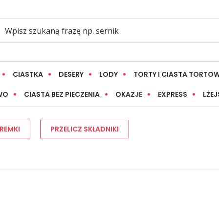
CIASTKA
DESERY
LODY
TORTY I CIASTA TORTO
WO
CIASTA BEZ PIECZENIA
OKAZJE
EXPRESS
LŻEJ
OREMKI
PRZELICZ SKŁADNIKI