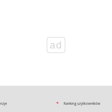
ad
nzje
Ranking użytkowników