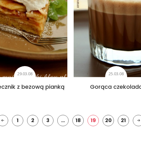
29.03.08
25.03.08
ecznik z bezową pianką
Gorąca czekolad
1
2
3
…
18
19
20
21