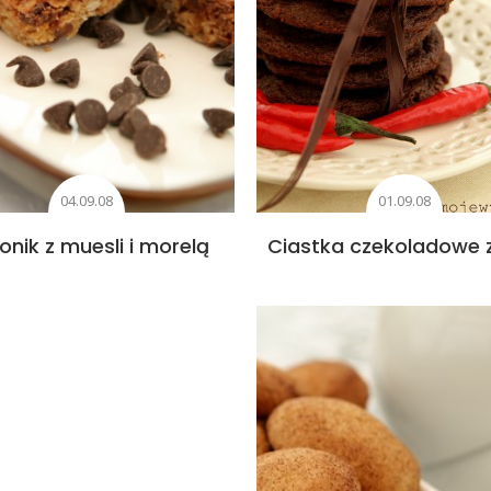
04.09.08
01.09.08
onik z muesli i morelą
Ciastka czekoladowe z 