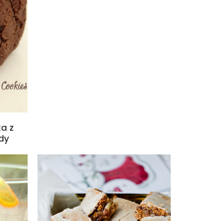
a z
dy