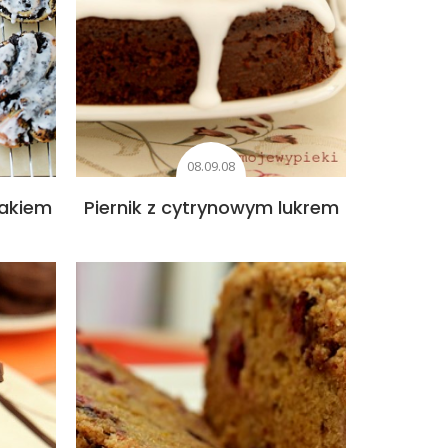
08.09.08
makiem
Piernik z cytrynowym lukrem