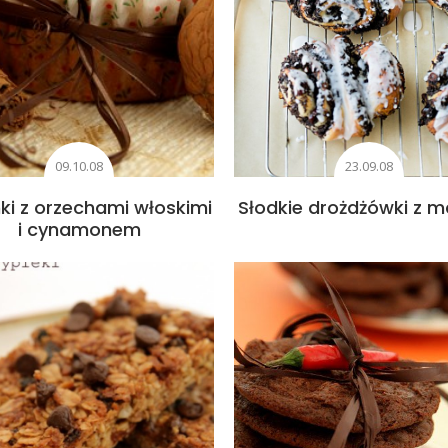
09.10.08
23.09.08
nki z orzechami włoskimi
Słodkie drożdżówki z 
i cynamonem