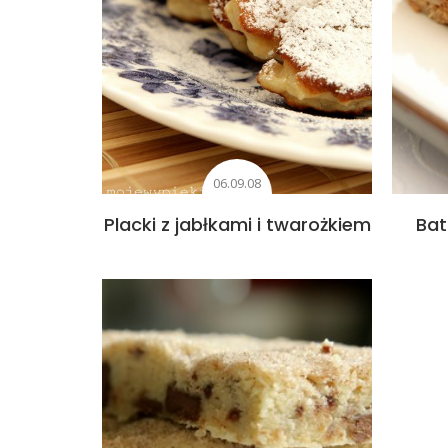
06.09.08
Placki z jabłkami i twarożkiem
Bat