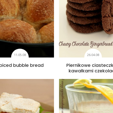
11.05.08
26.04.08
piced bubble bread
Piernikowe ciasteczk
kawałkami czekola